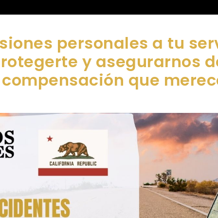
siones personales a tu ser
protegerte y asegurarnos 
compensación que merec