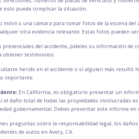
direcciones, números de placas de vehículos y números 
ue esto puede complicar la situación.
no móvil o una cámara para tomar fotos de la escena del a
ualquier otra evidencia relevante. Estas fotos pueden se
s presenciales del accidente, pídeles su información de 
a obtener testimonios.
sultaste herido en el accidente o si alguien más resultó 
ás importante.
idente:
En California, es obligatorio presentar un info
 el daño total de todas las propiedades involucradas es 
iedad gubernamental. Debes presentar este informe en u
enes preguntas sobre la responsabilidad legal, los daños
dentes de autos en Avery, CA.