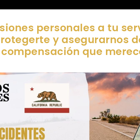
siones personales a tu ser
protegerte y asegurarnos 
compensación que merec