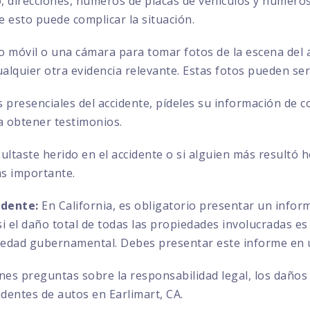
direcciones, números de placas de vehículos y números 
ue esto puede complicar la situación.
no móvil o una cámara para tomar fotos de la escena del a
ualquier otra evidencia relevante. Estas fotos pueden se
s presenciales del accidente, pídeles su información de 
a obtener testimonios.
sultaste herido en el accidente o si alguien más resultó 
ás importante.
idente:
En California, es obligatorio presentar un info
 el daño total de todas las propiedades involucradas es 
iedad gubernamental. Debes presentar este informe en u
enes preguntas sobre la responsabilidad legal, los daños
dentes de autos en Earlimart, CA.