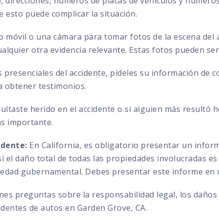
direcciones, números de placas de vehículos y números 
ue esto puede complicar la situación.
no móvil o una cámara para tomar fotos de la escena del a
ualquier otra evidencia relevante. Estas fotos pueden se
s presenciales del accidente, pídeles su información de 
a obtener testimonios.
sultaste herido en el accidente o si alguien más resultó 
ás importante.
idente:
En California, es obligatorio presentar un info
 el daño total de todas las propiedades involucradas es 
iedad gubernamental. Debes presentar este informe en u
enes preguntas sobre la responsabilidad legal, los daños
identes de autos en Garden Grove, CA.