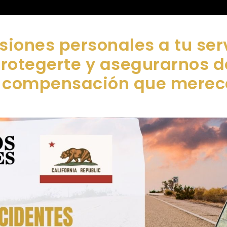
siones personales a tu ser
protegerte y asegurarnos 
compensación que merec