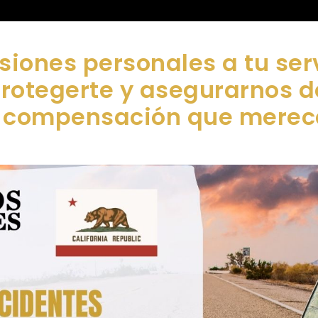
siones personales a tu ser
protegerte y asegurarnos 
compensación que merec