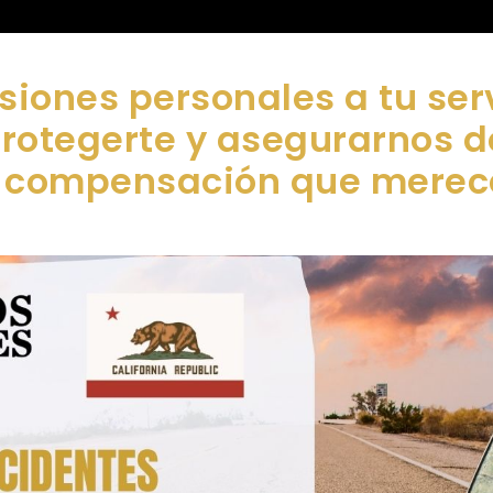
siones personales a tu ser
protegerte y asegurarnos 
compensación que merec