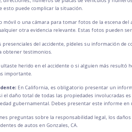
direcciones, números de placas de vehículos y números 
ue esto puede complicar la situación.
no móvil o una cámara para tomar fotos de la escena del a
ualquier otra evidencia relevante. Estas fotos pueden se
s presenciales del accidente, pídeles su información de 
a obtener testimonios.
sultaste herido en el accidente o si alguien más resultó 
ás importante.
idente:
En California, es obligatorio presentar un info
 el daño total de todas las propiedades involucradas es 
iedad gubernamental. Debes presentar este informe en u
enes preguntas sobre la responsabilidad legal, los daños
identes de autos en Gonzales, CA.