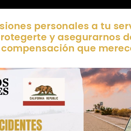
siones personales a tu ser
protegerte y asegurarnos 
compensación que merec