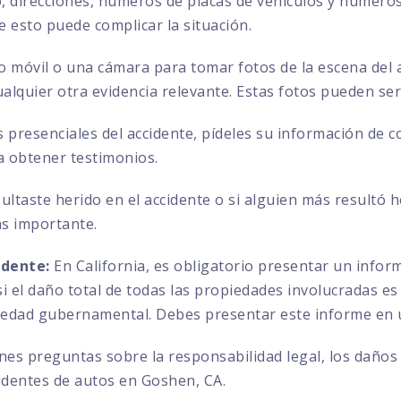
direcciones, números de placas de vehículos y números 
ue esto puede complicar la situación.
no móvil o una cámara para tomar fotos de la escena del a
ualquier otra evidencia relevante. Estas fotos pueden se
s presenciales del accidente, pídeles su información de 
a obtener testimonios.
sultaste herido en el accidente o si alguien más resultó 
ás importante.
idente:
En California, es obligatorio presentar un info
 el daño total de todas las propiedades involucradas es 
iedad gubernamental. Debes presentar este informe en u
enes preguntas sobre la responsabilidad legal, los daños
identes de autos en Goshen, CA.