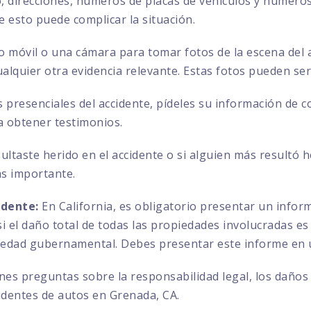
direcciones, números de placas de vehículos y números 
ue esto puede complicar la situación.
no móvil o una cámara para tomar fotos de la escena del a
ualquier otra evidencia relevante. Estas fotos pueden se
s presenciales del accidente, pídeles su información de 
a obtener testimonios.
sultaste herido en el accidente o si alguien más resultó 
ás importante.
idente:
En California, es obligatorio presentar un info
 el daño total de todas las propiedades involucradas es 
iedad gubernamental. Debes presentar este informe en u
enes preguntas sobre la responsabilidad legal, los daños
identes de autos en Grenada, CA.