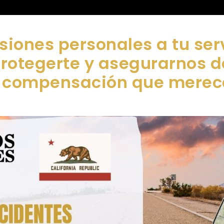
siones personales a tu ser
protegerte y asegurarnos 
compensación que merec