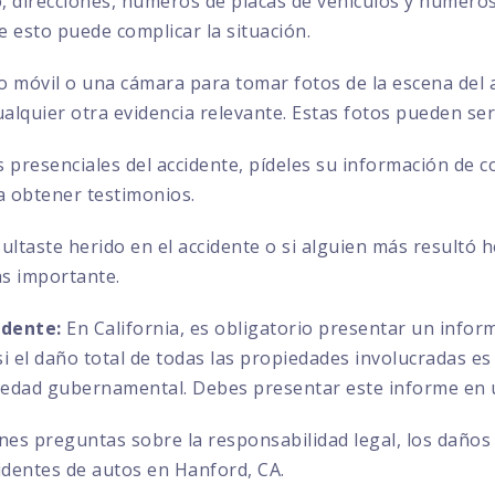
direcciones, números de placas de vehículos y números 
ue esto puede complicar la situación.
no móvil o una cámara para tomar fotos de la escena del a
ualquier otra evidencia relevante. Estas fotos pueden se
s presenciales del accidente, pídeles su información de 
a obtener testimonios.
sultaste herido en el accidente o si alguien más resultó 
ás importante.
idente:
En California, es obligatorio presentar un info
 el daño total de todas las propiedades involucradas es 
iedad gubernamental. Debes presentar este informe en u
enes preguntas sobre la responsabilidad legal, los daños
identes de autos en Hanford, CA.