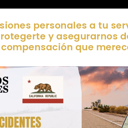
siones personales a tu ser
protegerte y asegurarnos 
compensación que merec