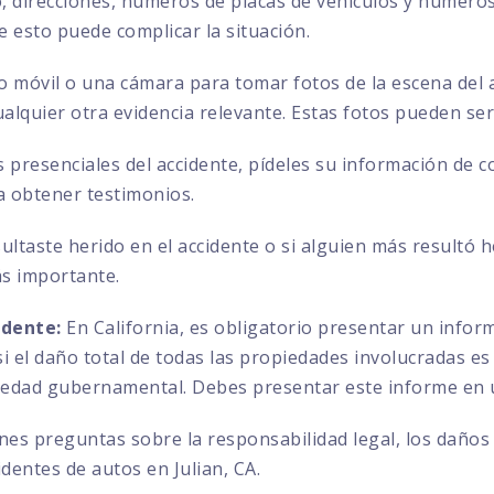
direcciones, números de placas de vehículos y números 
ue esto puede complicar la situación.
no móvil o una cámara para tomar fotos de la escena del a
ualquier otra evidencia relevante. Estas fotos pueden se
s presenciales del accidente, pídeles su información de 
a obtener testimonios.
sultaste herido en el accidente o si alguien más resultó 
ás importante.
idente:
En California, es obligatorio presentar un info
 el daño total de todas las propiedades involucradas es 
iedad gubernamental. Debes presentar este informe en u
enes preguntas sobre la responsabilidad legal, los daños
dentes de autos en Julian, CA.