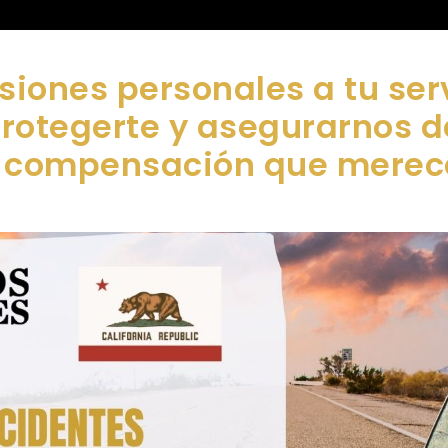
siones personales a tu ser
protegerte y asegurarnos 
compensación que merec