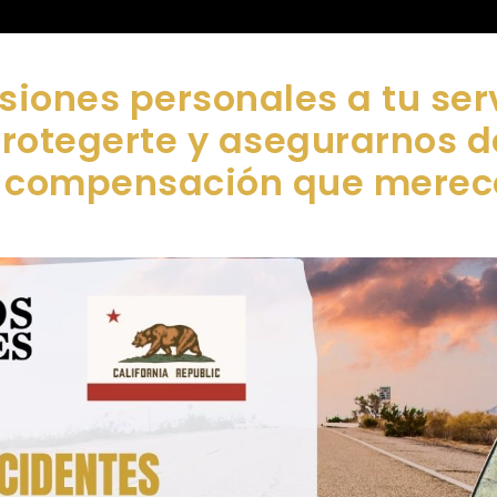
siones personales a tu ser
protegerte y asegurarnos 
compensación que merec