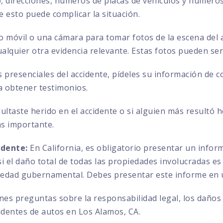
direcciones, números de placas de vehículos y números 
ue esto puede complicar la situación.
no móvil o una cámara para tomar fotos de la escena del a
ualquier otra evidencia relevante. Estas fotos pueden se
s presenciales del accidente, pídeles su información de 
a obtener testimonios.
sultaste herido en el accidente o si alguien más resultó 
ás importante.
idente:
En California, es obligatorio presentar un info
 el daño total de todas las propiedades involucradas es 
iedad gubernamental. Debes presentar este informe en u
enes preguntas sobre la responsabilidad legal, los daños
identes de autos en Los Alamos, CA.