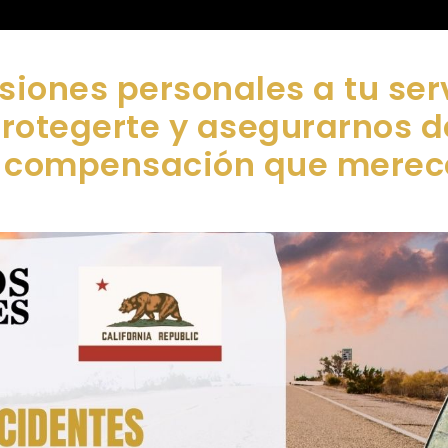
siones personales a tu ser
protegerte y asegurarnos 
compensación que merec