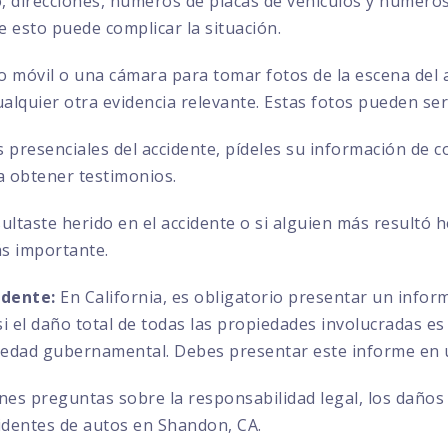
direcciones, números de placas de vehículos y números 
ue esto puede complicar la situación.
no móvil o una cámara para tomar fotos de la escena del a
ualquier otra evidencia relevante. Estas fotos pueden se
s presenciales del accidente, pídeles su información de 
a obtener testimonios.
sultaste herido en el accidente o si alguien más resultó 
ás importante.
idente:
En California, es obligatorio presentar un info
 el daño total de todas las propiedades involucradas es 
iedad gubernamental. Debes presentar este informe en u
enes preguntas sobre la responsabilidad legal, los daños
identes de autos en Shandon, CA.