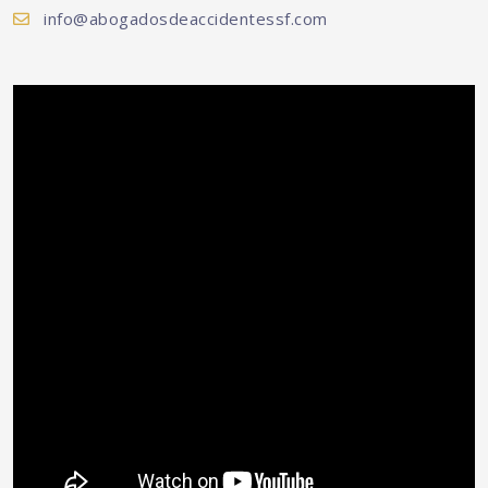
info@abogadosdeaccidentessf.com