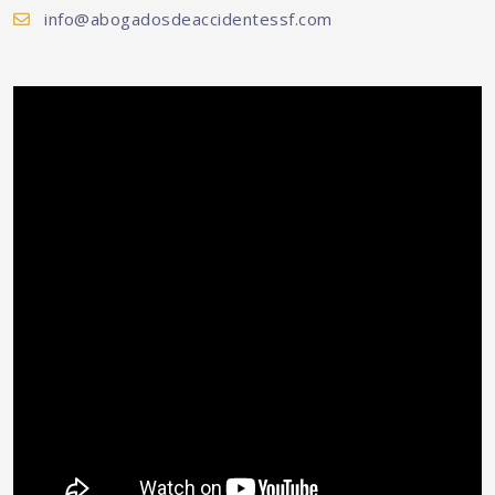
info@abogadosdeaccidentessf.com