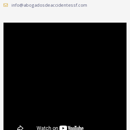
info@abogadosdeaccidentessf.com